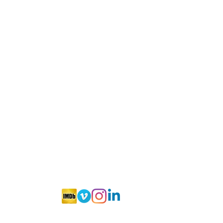
CONTACTO
MANAGER
Majós & Joserra
directoresdecine.net
+34 91 531 67 49
Madrid (Spain)