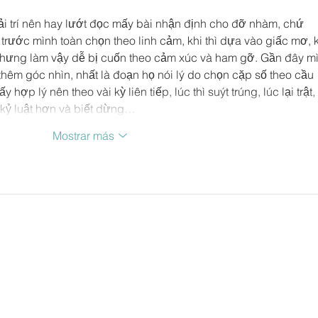
PELÍCULA “EL HOTEL DE
nunc
LOS LÍOS"
i trí nên hay lướt đọc mấy bài nhận định cho đỡ nhàm, chứ 
trước mình toàn chọn theo linh cảm, khi thì dựa vào giấc mơ, k
 nhưng làm vậy dễ bị cuốn theo cảm xúc và ham gỡ. Gần đây m
thêm góc nhìn, nhất là đoạn họ nói lý do chọn cặp số theo cầu 
hợp lý nên theo vài kỳ liên tiếp, lúc thì suýt trúng, lúc lại trật, 
 kỷ luật hơn và biết dừng…
Mostrar más
CONTACTO
MANAGER
Majós & Joserra
directoresdecine.net
+34 91 531 67 49