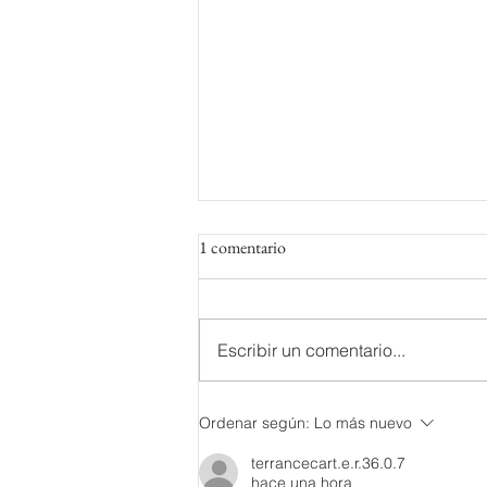
1 comentario
Escribir un comentario...
Las mujeres (directoras de cine
Ordenar según:
Lo más nuevo
español) ya no lloran, las mujeres
facturan
terrancecart.e.r.36.0.7
hace una hora