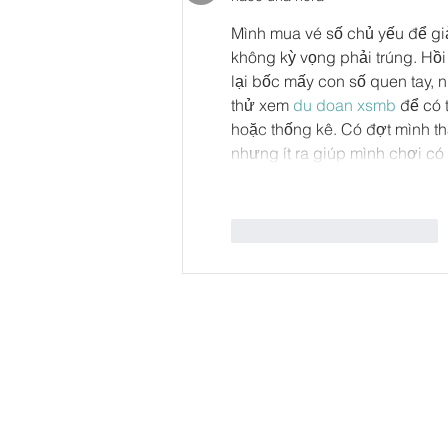
Mình mua vé số chủ yếu để giả
không kỳ vọng phải trúng. Hồi 
lại bốc mấy con số quen tay,
thử xem 
du doan xsmb
 để có 
hoặc thống kê. Có đợt mình thấy 
nhưng ít ra giúp mình chơi có
Me gusta
Reaccionar