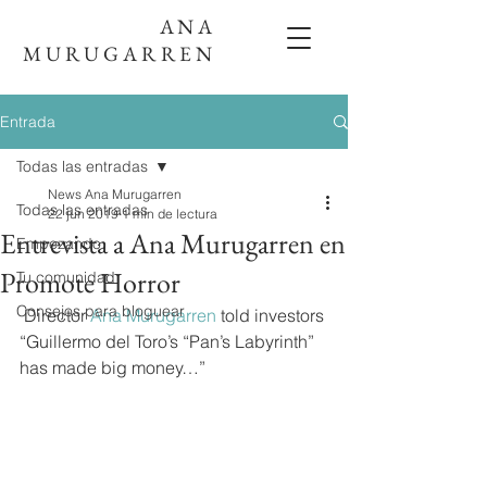
ANA
MURUGARREN
Entrada
Todas las entradas
News Ana Murugarren
Todas las entradas
22 jun 2019
1 min de lectura
Entrevista a Ana Murugarren en
Empezando
Promote Horror
Tu comunidad
Consejos para bloguear
 Director 
Ana Murugarren
 told investors 
“Guillermo del Toro’s “Pan’s Labyrinth” 
has made big money…”  